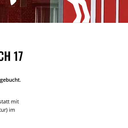
CH 17
sgebucht
.
tatt mit
tur) im