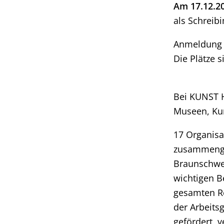
Am 17.12.20
als Schreib
Anmeldung 
Die Plätze s
Bei KUNST H
Museen, Kun
17 Organisa
zusammenget
Braunschwei
wichtigen Be
gesamten Re
der Arbeitsg
gefördert, 