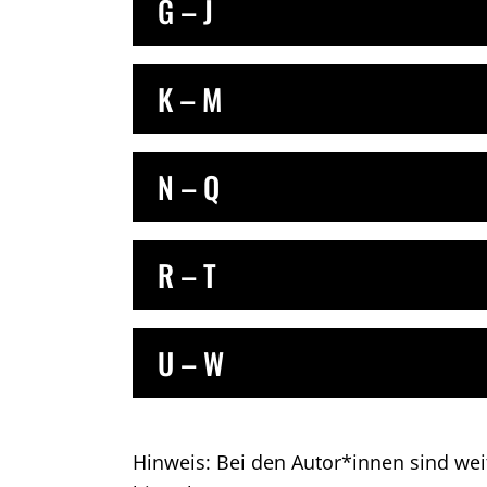
G – J
K – M
N – Q
R – T
U – W
Hinweis: Bei den Autor*innen sind wei