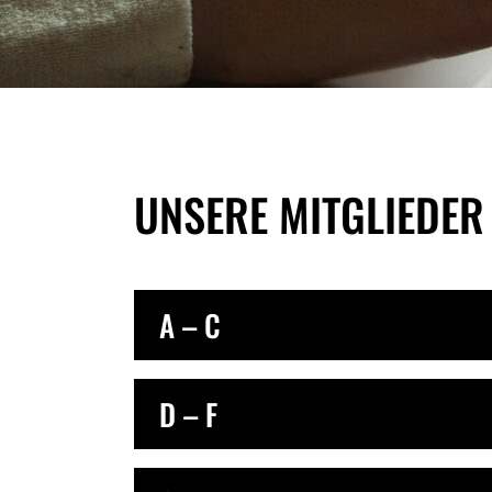
UNSERE MITGLIEDER
A – C
D – F